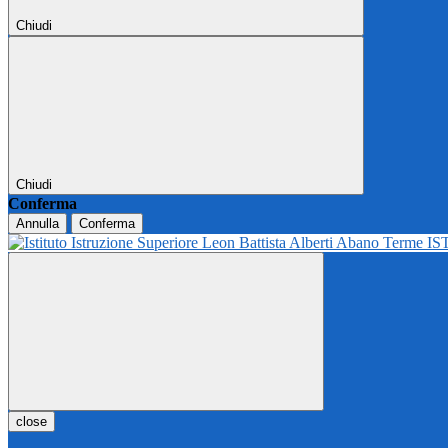
Chiudi
Chiudi
Conferma
Annulla
Conferma
IS
close