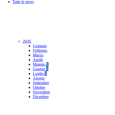
Tutte le news
2026
Gennaio
Febbraio
Marzo
Aprile
Maggio
1
Giugno
1
Luglio
1
Agosto
Settembre
Ottobre
Novembre
Dicembre