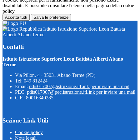
disabilitati. È possibile consultare l'elenco nella pagina della cookie
policy.
Accetta tutti
Salva le preferenze
Istituto Istruzione Superiore Leon Battista
Alberti Abano Terme
Contatti
Istituto Istruzione Superiore Leon Battista Alberti Abano
Terme
Via Pillon, 4 - 35031 Abano Terme (PD)
Tel:
049 812424
Email:
pdis017007@istruzione.it
Link per inviare una mail
PEC:
pdis017007@pec.istruzione.it
Link per inviare una mail
C.F.: 80016340285
Sezione Link Utili
Cookie policy
Note legali