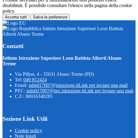
disabilitati. È possibile consultare l'elenco nella pagina della cookie
policy.
Accetta tutti
Salva le preferenze
Istituto Istruzione Superiore Leon Battista
Alberti Abano Terme
Contatti
Istituto Istruzione Superiore Leon Battista Alberti Abano
Terme
Via Pillon, 4 - 35031 Abano Terme (PD)
Tel:
049 812424
Email:
pdis017007@istruzione.it
Link per inviare una mail
PEC:
pdis017007@pec.istruzione.it
Link per inviare una mail
C.F.: 80016340285
Sezione Link Utili
Cookie policy
Note legali