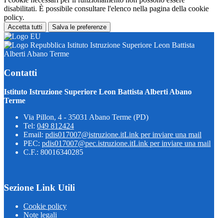
disabilitati. È possibile consultare l'elenco nella pagina della cookie
policy.
Accetta tutti
Salva le preferenze
Istituto Istruzione Superiore Leon Battista
Alberti Abano Terme
Contatti
Istituto Istruzione Superiore Leon Battista Alberti Abano
Terme
Via Pillon, 4 - 35031 Abano Terme (PD)
Tel:
049 812424
Email:
pdis017007@istruzione.it
Link per inviare una mail
PEC:
pdis017007@pec.istruzione.it
Link per inviare una mail
C.F.: 80016340285
Sezione Link Utili
Cookie policy
Note legali