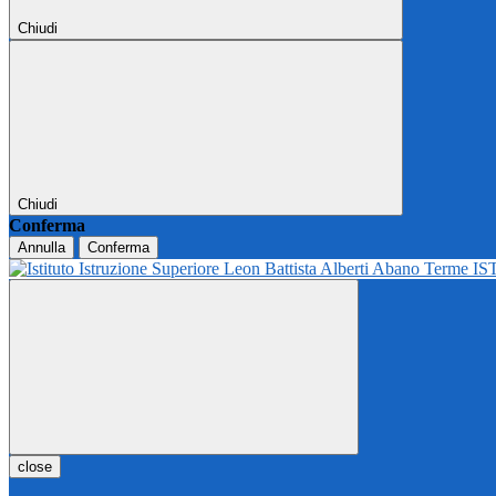
Chiudi
Chiudi
Conferma
Annulla
Conferma
IS
close