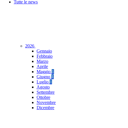
Tutte le news
2026
Gennaio
Febbraio
Marzo
Aprile
Maggio
1
Giugno
1
Luglio
1
Agosto
Settembre
Ottobre
Novembre
Dicembre