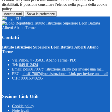
disabilitati. È possibile consultare l'elenco nella pagina della cookie
policy.
Accetta tutti
Salva le preferenze
Istituto Istruzione Superiore Leon Battista
Alberti Abano Terme
Contatti
Istituto Istruzione Superiore Leon Battista Alberti Abano
Terme
Via Pillon, 4 - 35031 Abano Terme (PD)
Tel:
049 812424
Email:
pdis017007@istruzione.it
Link per inviare una mail
PEC:
pdis017007@pec.istruzione.it
Link per inviare una mail
C.F.: 80016340285
Sezione Link Utili
Cookie policy
Note legali