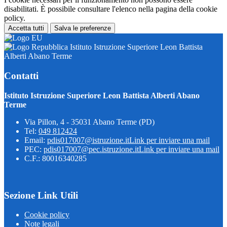
disabilitati. È possibile consultare l'elenco nella pagina della cookie
policy.
Accetta tutti
Salva le preferenze
Istituto Istruzione Superiore Leon Battista
Alberti Abano Terme
Contatti
Istituto Istruzione Superiore Leon Battista Alberti Abano
Terme
Via Pillon, 4 - 35031 Abano Terme (PD)
Tel:
049 812424
Email:
pdis017007@istruzione.it
Link per inviare una mail
PEC:
pdis017007@pec.istruzione.it
Link per inviare una mail
C.F.: 80016340285
Sezione Link Utili
Cookie policy
Note legali