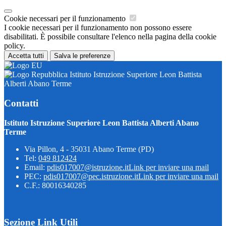
Cookie necessari per il funzionamento
I cookie necessari per il funzionamento non possono essere
disabilitati. È possibile consultare l'elenco nella pagina della cookie
policy.
Accetta tutti
Salva le preferenze
Istituto Istruzione Superiore Leon Battista
Alberti Abano Terme
Contatti
Istituto Istruzione Superiore Leon Battista Alberti Abano
Terme
Via Pillon, 4 - 35031 Abano Terme (PD)
Tel:
049 812424
Email:
pdis017007@istruzione.it
Link per inviare una mail
PEC:
pdis017007@pec.istruzione.it
Link per inviare una mail
C.F.: 80016340285
Sezione Link Utili