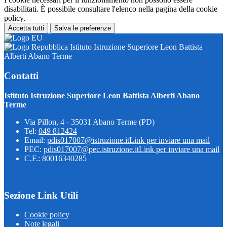
disabilitati. È possibile consultare l'elenco nella pagina della cookie
policy.
Accetta tutti
Salva le preferenze
Istituto Istruzione Superiore Leon Battista
Alberti Abano Terme
Contatti
Istituto Istruzione Superiore Leon Battista Alberti Abano
Terme
Via Pillon, 4 - 35031 Abano Terme (PD)
Tel:
049 812424
Email:
pdis017007@istruzione.it
Link per inviare una mail
PEC:
pdis017007@pec.istruzione.it
Link per inviare una mail
C.F.: 80016340285
Sezione Link Utili
Cookie policy
Note legali