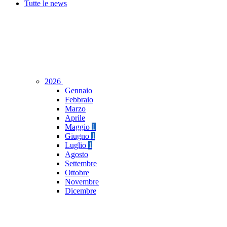
Tutte le news
2026
Gennaio
Febbraio
Marzo
Aprile
Maggio
1
Giugno
1
Luglio
1
Agosto
Settembre
Ottobre
Novembre
Dicembre