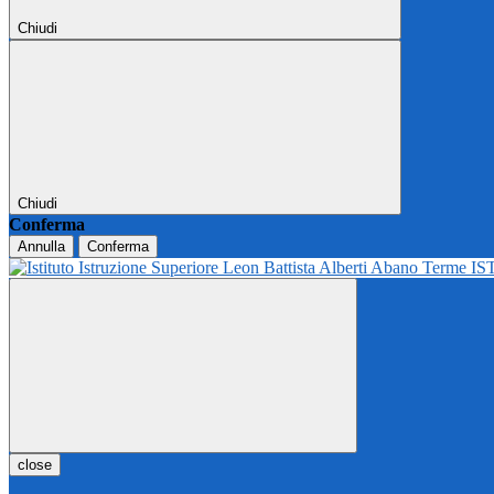
Chiudi
Chiudi
Conferma
Annulla
Conferma
IS
close