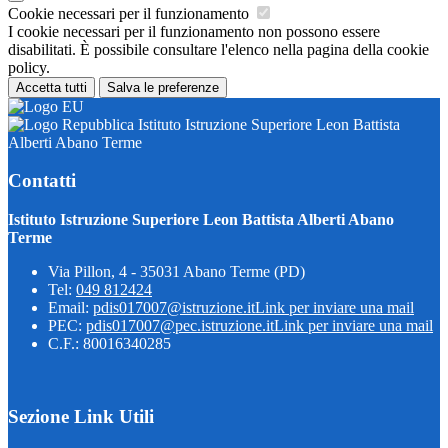
Cookie necessari per il funzionamento
I cookie necessari per il funzionamento non possono essere
disabilitati. È possibile consultare l'elenco nella pagina della cookie
policy.
Accetta tutti
Salva le preferenze
Istituto Istruzione Superiore Leon Battista
Alberti Abano Terme
Contatti
Istituto Istruzione Superiore Leon Battista Alberti Abano
Terme
Via Pillon, 4 - 35031 Abano Terme (PD)
Tel:
049 812424
Email:
pdis017007@istruzione.it
Link per inviare una mail
PEC:
pdis017007@pec.istruzione.it
Link per inviare una mail
C.F.: 80016340285
Sezione Link Utili