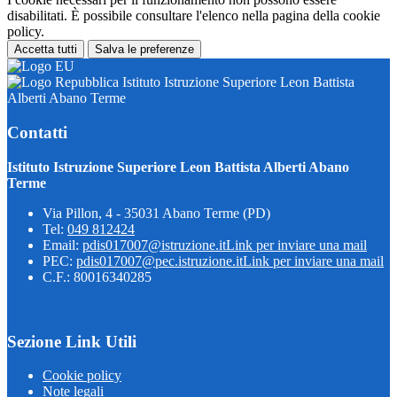
disabilitati. È possibile consultare l'elenco nella pagina della cookie
policy.
Accetta tutti
Salva le preferenze
Istituto Istruzione Superiore Leon Battista
Alberti Abano Terme
Contatti
Istituto Istruzione Superiore Leon Battista Alberti Abano
Terme
Via Pillon, 4 - 35031 Abano Terme (PD)
Tel:
049 812424
Email:
pdis017007@istruzione.it
Link per inviare una mail
PEC:
pdis017007@pec.istruzione.it
Link per inviare una mail
C.F.: 80016340285
Sezione Link Utili
Cookie policy
Note legali