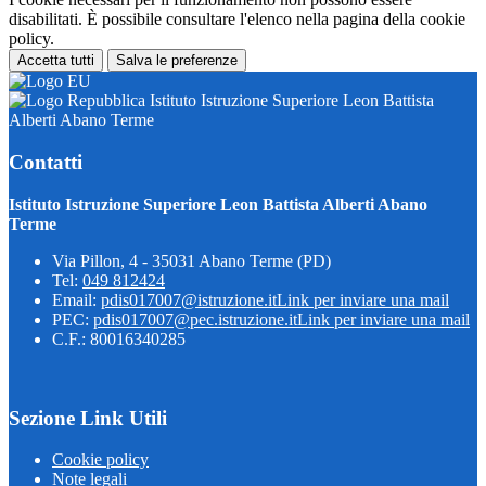
disabilitati. È possibile consultare l'elenco nella pagina della cookie
policy.
Accetta tutti
Salva le preferenze
Istituto Istruzione Superiore Leon Battista
Alberti Abano Terme
Contatti
Istituto Istruzione Superiore Leon Battista Alberti Abano
Terme
Via Pillon, 4 - 35031 Abano Terme (PD)
Tel:
049 812424
Email:
pdis017007@istruzione.it
Link per inviare una mail
PEC:
pdis017007@pec.istruzione.it
Link per inviare una mail
C.F.: 80016340285
Sezione Link Utili
Cookie policy
Note legali