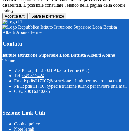
disabilitati. È possibile consultare l'elenco nella pagina della cookie
policy.
Accetta tutti
Salva le preferenze
Istituto Istruzione Superiore Leon Battista
Alberti Abano Terme
Contatti
Istituto Istruzione Superiore Leon Battista Alberti Abano
Terme
Via Pillon, 4 - 35031 Abano Terme (PD)
Tel:
049 812424
Email:
pdis017007@istruzione.it
Link per inviare una mail
PEC:
pdis017007@pec.istruzione.it
Link per inviare una mail
C.F.: 80016340285
Sezione Link Utili
Cookie policy
Note legali