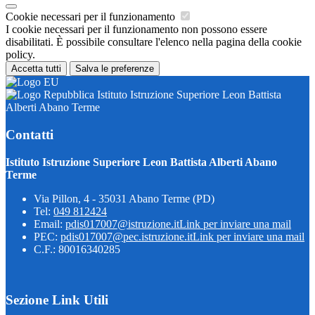
Cookie necessari per il funzionamento
I cookie necessari per il funzionamento non possono essere
disabilitati. È possibile consultare l'elenco nella pagina della cookie
policy.
Accetta tutti
Salva le preferenze
Istituto Istruzione Superiore Leon Battista
Alberti Abano Terme
Contatti
Istituto Istruzione Superiore Leon Battista Alberti Abano
Terme
Via Pillon, 4 - 35031 Abano Terme (PD)
Tel:
049 812424
Email:
pdis017007@istruzione.it
Link per inviare una mail
PEC:
pdis017007@pec.istruzione.it
Link per inviare una mail
C.F.: 80016340285
Sezione Link Utili