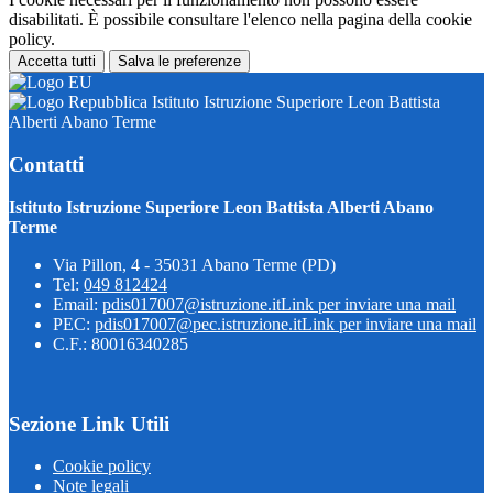
disabilitati. È possibile consultare l'elenco nella pagina della cookie
policy.
Accetta tutti
Salva le preferenze
Istituto Istruzione Superiore Leon Battista
Alberti Abano Terme
Contatti
Istituto Istruzione Superiore Leon Battista Alberti Abano
Terme
Via Pillon, 4 - 35031 Abano Terme (PD)
Tel:
049 812424
Email:
pdis017007@istruzione.it
Link per inviare una mail
PEC:
pdis017007@pec.istruzione.it
Link per inviare una mail
C.F.: 80016340285
Sezione Link Utili
Cookie policy
Note legali