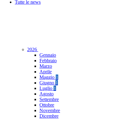
Tutte le news
2026
Gennaio
Febbraio
Marzo
Aprile
Maggio
1
Giugno
1
Luglio
1
Agosto
Settembre
Ottobre
Novembre
Dicembre