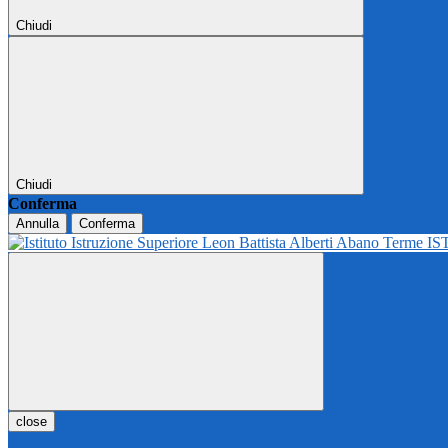
Chiudi
Chiudi
Conferma
Annulla
Conferma
IS
close