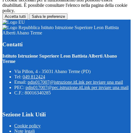
disabilitati. È possibile consultare l'elenco nella pagina della cookie
policy.
Accetta tutti
Salva le preferenze
Istituto Istruzione Superiore Leon Battista
Alberti Abano Terme
Contatti
Istituto Istruzione Superiore Leon Battista Alberti Abano
Terme
Via Pillon, 4 - 35031 Abano Terme (PD)
Tel:
049 812424
Email:
pdis017007@istruzione.it
Link per inviare una mail
PEC:
pdis017007@pec.istruzione.it
Link per inviare una mail
C.F.: 80016340285
Sezione Link Utili
Cookie policy
Note legali