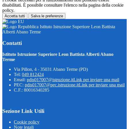
disabilitati. È possibile consultare l'elenco nella pagina della cookie
policy.
Accetta tutti
Salva le preferenze
Istituto Istruzione Superiore Leon Battista
Alberti Abano Terme
Contatti
Istituto Istruzione Superiore Leon Battista Alberti Abano
Terme
Via Pillon, 4 - 35031 Abano Terme (PD)
Tel:
049 812424
Email:
pdis017007@istruzione.it
Link per inviare una mail
PEC:
pdis017007@pec.istruzione.it
Link per inviare una mail
C.F.: 80016340285
Sezione Link Utili
Cookie policy
Note legali