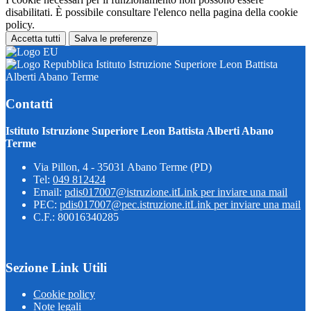
disabilitati. È possibile consultare l'elenco nella pagina della cookie
policy.
Accetta tutti
Salva le preferenze
Istituto Istruzione Superiore Leon Battista
Alberti Abano Terme
Contatti
Istituto Istruzione Superiore Leon Battista Alberti Abano
Terme
Via Pillon, 4 - 35031 Abano Terme (PD)
Tel:
049 812424
Email:
pdis017007@istruzione.it
Link per inviare una mail
PEC:
pdis017007@pec.istruzione.it
Link per inviare una mail
C.F.: 80016340285
Sezione Link Utili
Cookie policy
Note legali