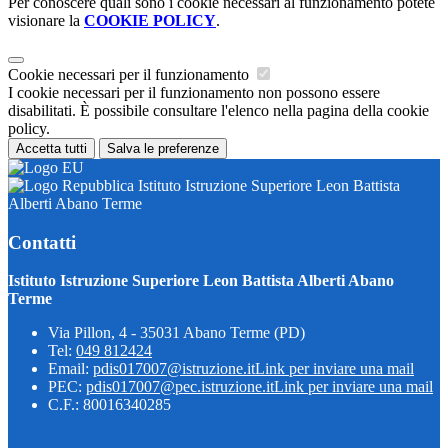
Per conoscere quali sono i cookie necessari al funzionamento potete
visionare la
COOKIE POLICY
.
Cookie necessari per il funzionamento
I cookie necessari per il funzionamento non possono essere
disabilitati. È possibile consultare l'elenco nella pagina della cookie
policy.
Accetta tutti
Salva le preferenze
Istituto Istruzione Superiore Leon Battista
Alberti Abano Terme
Contatti
Istituto Istruzione Superiore Leon Battista Alberti Abano
Terme
Via Pillon, 4 - 35031 Abano Terme (PD)
Tel:
049 812424
Email:
pdis017007@istruzione.it
Link per inviare una mail
PEC:
pdis017007@pec.istruzione.it
Link per inviare una mail
C.F.: 80016340285