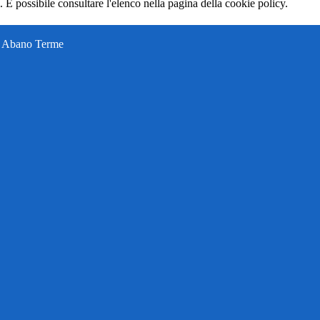
 È possibile consultare l'elenco nella pagina della cookie policy.
ti Abano Terme