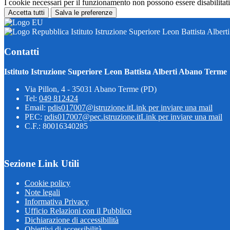
I cookie necessari per il funzionamento non possono essere disabilitati.
Accetta tutti
Salva le preferenze
Istituto Istruzione Superiore Leon Battista Alber
Contatti
Istituto Istruzione Superiore Leon Battista Alberti Abano Terme
Via Pillon, 4 - 35031 Abano Terme (PD)
Tel:
049 812424
Email:
pdis017007@istruzione.it
Link per inviare una mail
PEC:
pdis017007@pec.istruzione.it
Link per inviare una mail
C.F.: 80016340285
Sezione Link Utili
Cookie policy
Note legali
Informativa Privacy
Ufficio Relazioni con il Pubblico
Dichiarazione di accessibilità
Obiettivi di accessibilità