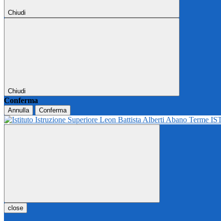
Chiudi
Chiudi
Conferma
Annulla
Conferma
IS
close