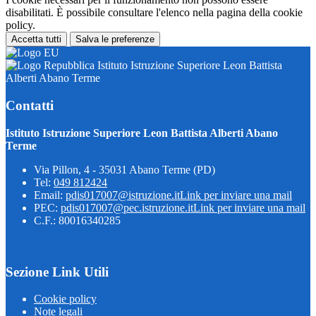
disabilitati. È possibile consultare l'elenco nella pagina della cookie
policy.
Accetta tutti
Salva le preferenze
Istituto Istruzione Superiore Leon Battista
Alberti Abano Terme
Contatti
Istituto Istruzione Superiore Leon Battista Alberti Abano
Terme
Via Pillon, 4 - 35031 Abano Terme (PD)
Tel:
049 812424
Email:
pdis017007@istruzione.it
Link per inviare una mail
PEC:
pdis017007@pec.istruzione.it
Link per inviare una mail
C.F.: 80016340285
Sezione Link Utili
Cookie policy
Note legali