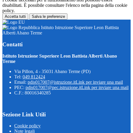
disabilitati. È possibile consultare l'elenco nella pagina della cookie
policy.
Accetta tutti
Salva le preferenze
Istituto Istruzione Superiore Leon Battista
Alberti Abano Terme
Contatti
Istituto Istruzione Superiore Leon Battista Alberti Abano
Terme
Via Pillon, 4 - 35031 Abano Terme (PD)
Tel:
049 812424
Email:
pdis017007@istruzione.it
Link per inviare una mail
PEC:
pdis017007@pec.istruzione.it
Link per inviare una mail
C.F.: 80016340285
Sezione Link Utili
Cookie policy
Note legali