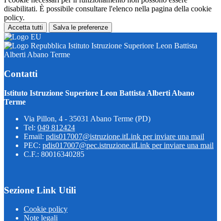
disabilitati. È possibile consultare l'elenco nella pagina della cookie
policy.
Accetta tutti
Salva le preferenze
Istituto Istruzione Superiore Leon Battista
Alberti Abano Terme
Contatti
Istituto Istruzione Superiore Leon Battista Alberti Abano
Terme
Via Pillon, 4 - 35031 Abano Terme (PD)
Tel:
049 812424
Email:
pdis017007@istruzione.it
Link per inviare una mail
PEC:
pdis017007@pec.istruzione.it
Link per inviare una mail
C.F.: 80016340285
Sezione Link Utili
Cookie policy
Note legali