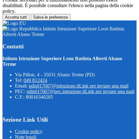
disabilitati. È possibile consultare l'elenco nella pagina della cookie
policy.
Accetta tutti
Salva le preferenze
Istituto Istruzione Superiore Leon Battista
Alberti Abano Terme
Contatti
Istituto Istruzione Superiore Leon Battista Alberti Abano
Terme
Via Pillon, 4 - 35031 Abano Terme (PD)
Tel:
049 812424
Email:
pdis017007@istruzione.it
Link per inviare una mail
PEC:
pdis017007@pec.istruzione.it
Link per inviare una mail
C.F.: 80016340285
Sezione Link Utili
Cookie policy
Note legali