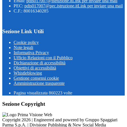
Email:
pdis017007@istruzione.it
Link per inviare una mail
PEC:
pdis017007@pec.istruzione.it
Link per inviare una mail
C.F.: 80016340285
Sezione Link Utili
Cookie policy
Note legali
Informativa Privacy
Ufficio Relazioni con il Pubblico
Dichiarazione di accessibilità
Obiettivi di accessibilità
Whistleblowing
Gestione consensi cookie
Amministrazione trasparente
Pagina visualizzata
860223
volte
Sezione Copyright
Copyright 2026 | Engineered and powered by Gruppo Spaggiari
Parma S.p.A. | Divisione Publishing & New Social Media