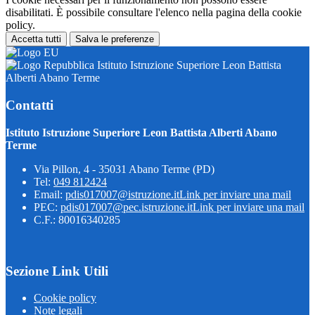
disabilitati. È possibile consultare l'elenco nella pagina della cookie
policy.
Accetta tutti
Salva le preferenze
Istituto Istruzione Superiore Leon Battista
Alberti Abano Terme
Contatti
Istituto Istruzione Superiore Leon Battista Alberti Abano
Terme
Via Pillon, 4 - 35031 Abano Terme (PD)
Tel:
049 812424
Email:
pdis017007@istruzione.it
Link per inviare una mail
PEC:
pdis017007@pec.istruzione.it
Link per inviare una mail
C.F.: 80016340285
Sezione Link Utili
Cookie policy
Note legali