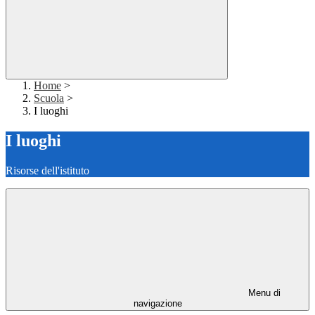
Home
>
Scuola
>
I luoghi
I luoghi
Risorse dell'istituto
Menu di
navigazione