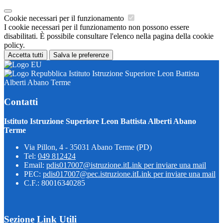
Cookie necessari per il funzionamento
I cookie necessari per il funzionamento non possono essere
disabilitati. È possibile consultare l'elenco nella pagina della cookie
policy.
Accetta tutti
Salva le preferenze
Istituto Istruzione Superiore Leon Battista
Alberti Abano Terme
Contatti
Istituto Istruzione Superiore Leon Battista Alberti Abano
Terme
Via Pillon, 4 - 35031 Abano Terme (PD)
Tel:
049 812424
Email:
pdis017007@istruzione.it
Link per inviare una mail
PEC:
pdis017007@pec.istruzione.it
Link per inviare una mail
C.F.: 80016340285
Sezione Link Utili