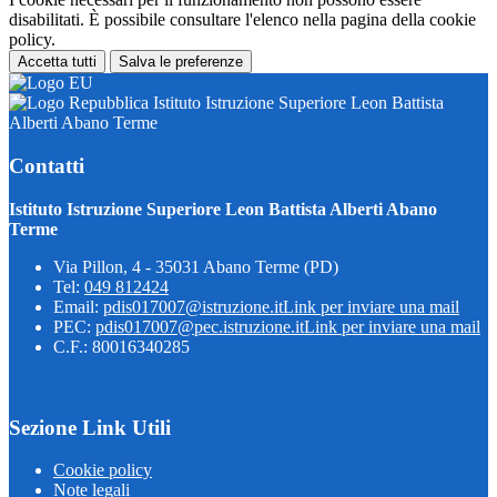
disabilitati. È possibile consultare l'elenco nella pagina della cookie
policy.
Accetta tutti
Salva le preferenze
Istituto Istruzione Superiore Leon Battista
Alberti Abano Terme
Contatti
Istituto Istruzione Superiore Leon Battista Alberti Abano
Terme
Via Pillon, 4 - 35031 Abano Terme (PD)
Tel:
049 812424
Email:
pdis017007@istruzione.it
Link per inviare una mail
PEC:
pdis017007@pec.istruzione.it
Link per inviare una mail
C.F.: 80016340285
Sezione Link Utili
Cookie policy
Note legali