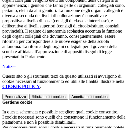
organi collegiali vengono eletti dai componenti della categoria di
appartenenza; i genitori che fanno parte di organismi collegiali sono,
pertanto, eletti da altri genitori. La funzione degli organi collegiali è
diversa a seconda dei livelli di collocazione: è consultiva e
propositiva a livello di base (consigli di classe e interclasse), è
deliberativa ai livelli superiori (consigli di circolo/istituto, consigli
provinciali). Il regime di autonomia scolastica accentua la funzione
degli organi collegiali che dovranno, conseguentemente, essere
riformati per corrispondere alle nuove esigenze della scuola
autonoma. La riforma degli organi collegiali per il governo della
scuola è affidata all’approvazione di appositi disegni di legge
presentati in Parlamento.
Notizie
Questo sito o gli strumenti terzi da questo utilizzati si avvalgono di
cookie necessari al funzionamento ed utili alle finalità illustrate nella
COOKIE POLICY
.
Personalizza
Rifiuta tutti
i cookies
Accetta tutti
i cookies
Gestione cookie
In questa schermata è possibile scegliere quali cookie consentire.
I cookie necessari sono quelli che consentono il funzionamento della
piattaforma e non è possibile disabilitarli.
Per conoscere quali sono i cookie necessari al funzionamento potete