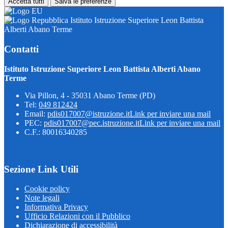
Accetta tutti
Salva le preferenze
Istituto Istruzione Superiore Leon Battista
Alberti Abano Terme
Contatti
Istituto Istruzione Superiore Leon Battista Alberti Abano
Terme
Via Pillon, 4 - 35031 Abano Terme (PD)
Tel:
049 812424
Email:
pdis017007@istruzione.it
Link per inviare una mail
PEC:
pdis017007@pec.istruzione.it
Link per inviare una mail
C.F.: 80016340285
Sezione Link Utili
Cookie policy
Note legali
Informativa Privacy
Ufficio Relazioni con il Pubblico
Dichiarazione di accessibilità