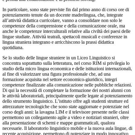
In particolare, sono state previste fin dal primo anno di corso ore di
potenziamento tenute da un docente madrelingua, che, integrate
all’attività didattica curricolare, vanno a consolidare non solo le
competenze della comprensione e della comunicazione orale, ma
anche le competenze interculturali relative alla civiltà dei paesi delle
lingue studiate. Attività teatrali, spettacoli musicali e conferenze in
lingua straniera integrano e arricchiscono la prassi didattica
quotidiana.
Se lo studio delle lingue straniere in un Liceo Linguistico si
concentra soprattutto sulla letteratura, nel corso RIM si privilegia lo
studio della micro lingua economica e delle istituzioni internazionali,
al fine di valorizzare una figura professionale che, ad una
formazione acquisita nel settore economico-giuridico, integri
competenze finalizzate alla comunicazione nelle pubbliche relazioni.
Di qui la necessità di completare la formazione dei nostri alunni con
le attività laboratoriali, principalmente quelle legate al potenziamento
dello strumento linguistico. L’istituto offre agli studenti strutture ed
attrezzature tecnologiche che sono state aggiornate e potenziate nel
corso degli anni: la lavagna LIM e il televisore presente nelle classi
permettono un collegamento agile a video e notiziari stranieri, oltre
alla presentazione di schemi e mappe grammaticali, qualora
necessarie. Il laboratorio linguistico mobile e la nuova aula lingue, di
recente acquisizione, permettono di potenziare in modo innovativo