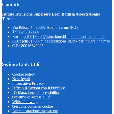
Contatti
Istituto Istruzione Superiore Leon Battista Alberti Abano
Terme
Via Pillon, 4 - 35031 Abano Terme (PD)
Tel:
049 812424
Email:
pdis017007@istruzione.it
Link per inviare una mail
PEC:
pdis017007@pec.istruzione.it
Link per inviare una mail
C.F.: 80016340285
Sezione Link Utili
Cookie policy
Note legali
Informativa Privacy
Ufficio Relazioni con il Pubblico
Dichiarazione di accessibilità
Obiettivi di accessibilità
Whistleblowing
Gestione consensi cookie
Amministrazione trasparente