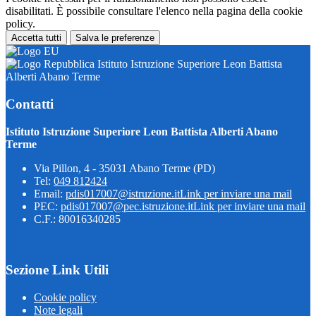
disabilitati. È possibile consultare l'elenco nella pagina della cookie
policy.
Accetta tutti
Salva le preferenze
Istituto Istruzione Superiore Leon Battista
Alberti Abano Terme
Contatti
Istituto Istruzione Superiore Leon Battista Alberti Abano
Terme
Via Pillon, 4 - 35031 Abano Terme (PD)
Tel:
049 812424
Email:
pdis017007@istruzione.it
Link per inviare una mail
PEC:
pdis017007@pec.istruzione.it
Link per inviare una mail
C.F.: 80016340285
Sezione Link Utili
Cookie policy
Note legali