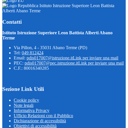
Istituto Istruzione Superiore Leon Battista
Alberti Abano Terme
Contatti
Istituto Istruzione Superiore Leon Battista Alberti Abano
Terme
Via Pillon, 4 - 35031 Abano Terme (PD)
Tel:
049 812424
Email:
pdis017007@istruzione.it
Link per inviare una mail
PEC:
pdis017007@pec.istruzione.it
Link per inviare una mail
C.F.: 80016340285
Sezione Link Utili
Cookie policy
Note legali
Informativa Privacy
Ufficio Relazioni con il Pubblico
Dichiarazione di accessibilità
Obiettivi di accessibilità