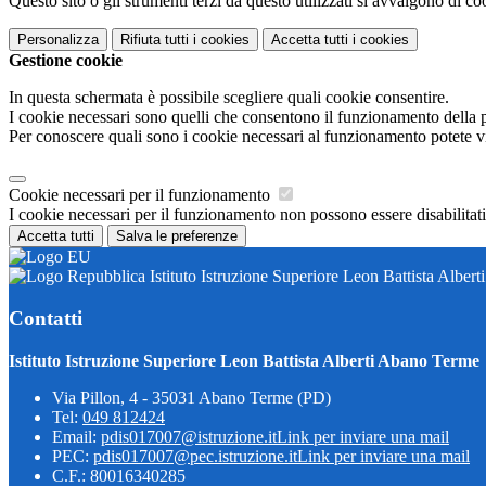
Questo sito o gli strumenti terzi da questo utilizzati si avvalgono di coo
Personalizza
Rifiuta tutti
i cookies
Accetta tutti
i cookies
Gestione cookie
In questa schermata è possibile scegliere quali cookie consentire.
I cookie necessari sono quelli che consentono il funzionamento della pi
Per conoscere quali sono i cookie necessari al funzionamento potete v
Cookie necessari per il funzionamento
I cookie necessari per il funzionamento non possono essere disabilitati.
Accetta tutti
Salva le preferenze
Istituto Istruzione Superiore Leon Battista Alber
Contatti
Istituto Istruzione Superiore Leon Battista Alberti Abano Terme
Via Pillon, 4 - 35031 Abano Terme (PD)
Tel:
049 812424
Email:
pdis017007@istruzione.it
Link per inviare una mail
PEC:
pdis017007@pec.istruzione.it
Link per inviare una mail
C.F.: 80016340285