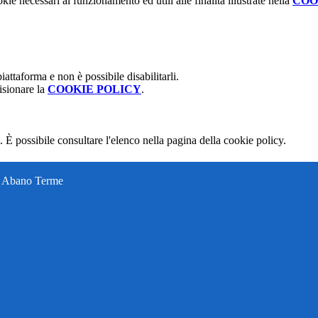
kie necessari al funzionamento ed utili alle finalità illustrate nella
COO
attaforma e non è possibile disabilitarli.
isionare la
COOKIE POLICY
.
 È possibile consultare l'elenco nella pagina della cookie policy.
ti Abano Terme