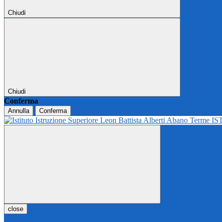
Chiudi
Chiudi
Conferma
Annulla
Conferma
IS
close