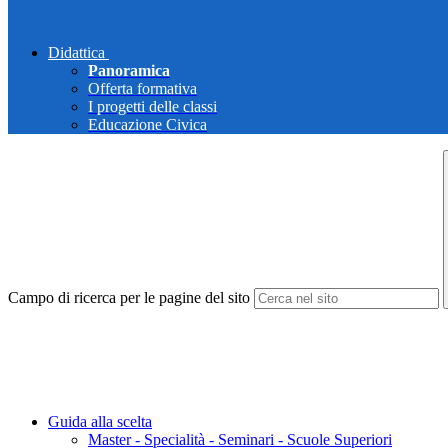
Didattica
Panoramica
Offerta formativa
I progetti delle classi
Educazione Civica
Campo di ricerca per le pagine del sito
Guida alla scelta
Master - Specialità - Seminari - Scuole Superiori