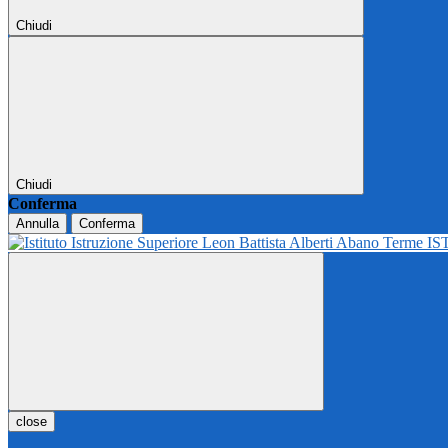
Chiudi
Chiudi
Conferma
Annulla
Conferma
IS
close