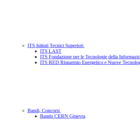
ITS Istituti Tecnici Superiori
ITS LAST
ITS Fondazione per le Tecnologie della Informazi
ITS RED Risparmio Energetico e Nuove Tecnologie
Bandi, Concorsi
Bando CERN Ginevra