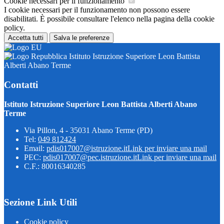
Cookie necessari per il funzionamento
I cookie necessari per il funzionamento non possono essere
disabilitati. È possibile consultare l'elenco nella pagina della cookie
policy.
Accetta tutti
Salva le preferenze
Istituto Istruzione Superiore Leon Battista
Alberti Abano Terme
Contatti
Istituto Istruzione Superiore Leon Battista Alberti Abano
Terme
Via Pillon, 4 - 35031 Abano Terme (PD)
Tel:
049 812424
Email:
pdis017007@istruzione.it
Link per inviare una mail
PEC:
pdis017007@pec.istruzione.it
Link per inviare una mail
C.F.: 80016340285
Sezione Link Utili
Cookie policy