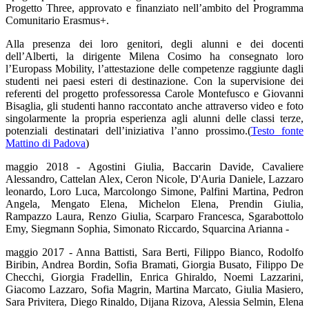
Progetto Three, approvato e finanziato nell’ambito del Programma
Comunitario Erasmus+.
Alla presenza dei loro genitori, degli alunni e dei docenti
dell’Alberti, la dirigente Milena Cosimo ha consegnato loro
l’Europass Mobility, l’attestazione delle competenze raggiunte dagli
studenti nei paesi esteri di destinazione. Con la supervisione dei
referenti del progetto professoressa Carole Montefusco e Giovanni
Bisaglia, gli studenti hanno raccontato anche attraverso video e foto
singolarmente la propria esperienza agli alunni delle classi terze,
potenziali destinatari dell’iniziativa l’anno prossimo.
(
Testo fonte
Mattino di Padova
)
maggio 2018 - Agostini Giulia, Baccarin Davide, Cavaliere
Alessandro, Cattelan Alex, Ceron Nicole, D'Auria Daniele, Lazzaro
leonardo, Loro Luca, Marcolongo Simone, Palfini Martina, Pedron
Angela, Mengato Elena, Michelon Elena, Prendin Giulia,
Rampazzo Laura, Renzo Giulia, Scarparo Francesca, Sgarabottolo
Emy, Siegmann Sophia, Simonato Riccardo, Squarcina Arianna -
maggio 2017 - Anna Battisti, Sara Berti, Filippo Bianco, Rodolfo
Biribin, Andrea Bordin, Sofia Bramati, Giorgia Busato, Filippo De
Checchi, Giorgia Fradellin, Enrica Ghiraldo, Noemi Lazzarini,
Giacomo Lazzaro, Sofia Magrin, Martina Marcato, Giulia Masiero,
Sara Privitera, Diego Rinaldo, Dijana Rizova, Alessia Selmin, Elena