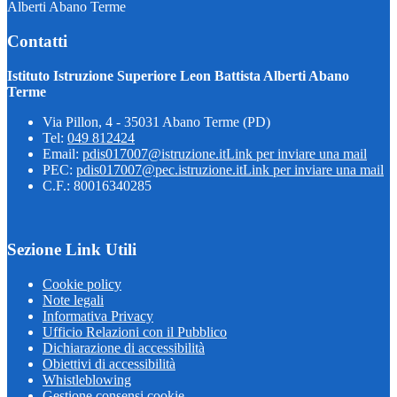
Alberti Abano Terme
Contatti
Istituto Istruzione Superiore Leon Battista Alberti Abano
Terme
Via Pillon, 4 - 35031 Abano Terme (PD)
Tel:
049 812424
Email:
pdis017007@istruzione.it
Link per inviare una mail
PEC:
pdis017007@pec.istruzione.it
Link per inviare una mail
C.F.: 80016340285
Sezione Link Utili
Cookie policy
Note legali
Informativa Privacy
Ufficio Relazioni con il Pubblico
Dichiarazione di accessibilità
Obiettivi di accessibilità
Whistleblowing
Gestione consensi cookie