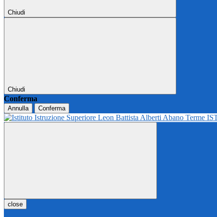
Chiudi
Chiudi
Conferma
Annulla
Conferma
IS
close