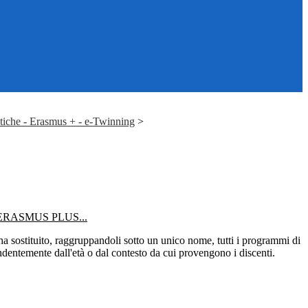
stiche - Erasmus + - e-Twinning
>
ERASMUS PLUS...
ha sostituito, raggruppandoli sotto un unico nome, tutti i programmi di
endentemente dall'età o dal contesto da cui provengono i discenti.