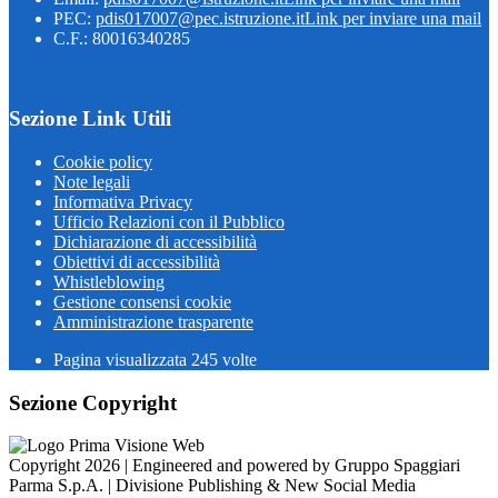
PEC:
pdis017007@pec.istruzione.it
Link per inviare una mail
C.F.: 80016340285
Sezione Link Utili
Cookie policy
Note legali
Informativa Privacy
Ufficio Relazioni con il Pubblico
Dichiarazione di accessibilità
Obiettivi di accessibilità
Whistleblowing
Gestione consensi cookie
Amministrazione trasparente
Pagina visualizzata
245
volte
Sezione Copyright
Copyright 2026 | Engineered and powered by Gruppo Spaggiari
Parma S.p.A. | Divisione Publishing & New Social Media