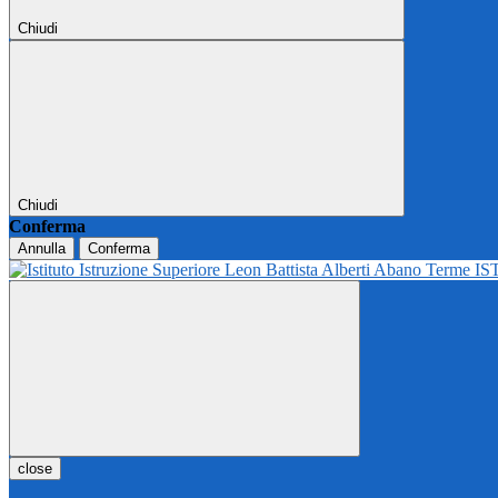
Chiudi
Chiudi
Conferma
Annulla
Conferma
IS
close