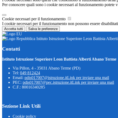
Per conoscere quali sono i cookie necessari al funzionamento potete v
Cookie necessari per il funzionamento
I cookie necessari per il funzionamento non possono essere disabilitati.
Accetta tutti
Salva le preferenze
Istituto Istruzione Superiore Leon Battista Alber
Contatti
Istituto Istruzione Superiore Leon Battista Alberti Abano Terme
Via Pillon, 4 - 35031 Abano Terme (PD)
Tel:
049 812424
Email:
pdis017007@istruzione.it
Link per inviare una mail
PEC:
pdis017007@pec.istruzione.it
Link per inviare una mail
C.F.: 80016340285
Sezione Link Utili
Cookie policy