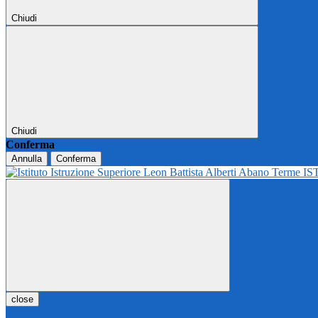
Chiudi
Chiudi
Conferma
Annulla
Conferma
IS
close