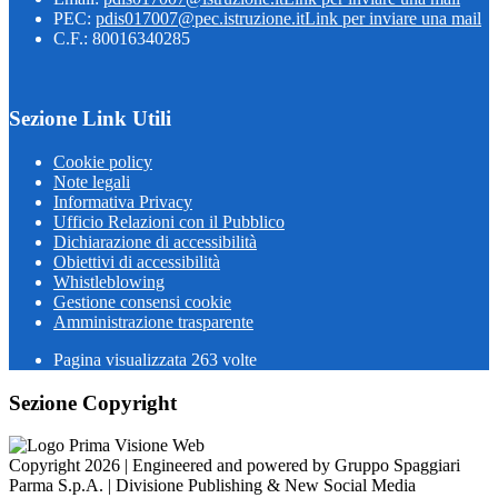
PEC:
pdis017007@pec.istruzione.it
Link per inviare una mail
C.F.: 80016340285
Sezione Link Utili
Cookie policy
Note legali
Informativa Privacy
Ufficio Relazioni con il Pubblico
Dichiarazione di accessibilità
Obiettivi di accessibilità
Whistleblowing
Gestione consensi cookie
Amministrazione trasparente
Pagina visualizzata
263
volte
Sezione Copyright
Copyright 2026 | Engineered and powered by Gruppo Spaggiari
Parma S.p.A. | Divisione Publishing & New Social Media