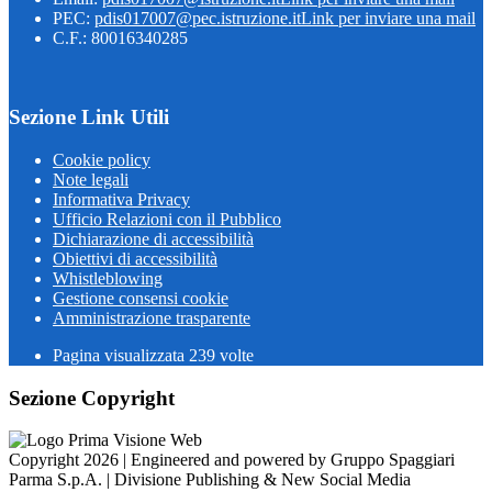
PEC:
pdis017007@pec.istruzione.it
Link per inviare una mail
C.F.: 80016340285
Sezione Link Utili
Cookie policy
Note legali
Informativa Privacy
Ufficio Relazioni con il Pubblico
Dichiarazione di accessibilità
Obiettivi di accessibilità
Whistleblowing
Gestione consensi cookie
Amministrazione trasparente
Pagina visualizzata
239
volte
Sezione Copyright
Copyright 2026 | Engineered and powered by Gruppo Spaggiari
Parma S.p.A. | Divisione Publishing & New Social Media