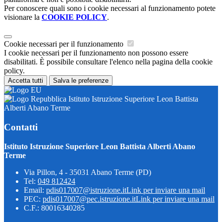
Per conoscere quali sono i cookie necessari al funzionamento potete
visionare la
COOKIE POLICY
.
Cookie necessari per il funzionamento
I cookie necessari per il funzionamento non possono essere
disabilitati. È possibile consultare l'elenco nella pagina della cookie
policy.
Accetta tutti
Salva le preferenze
Istituto Istruzione Superiore Leon Battista
Alberti Abano Terme
Contatti
Istituto Istruzione Superiore Leon Battista Alberti Abano
Terme
Via Pillon, 4 - 35031 Abano Terme (PD)
Tel:
049 812424
Email:
pdis017007@istruzione.it
Link per inviare una mail
PEC:
pdis017007@pec.istruzione.it
Link per inviare una mail
C.F.: 80016340285