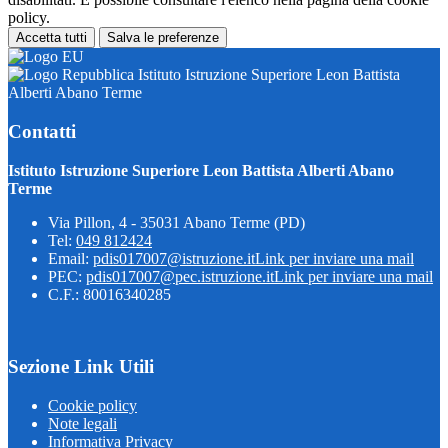
policy.
Accetta tutti
Salva le preferenze
Istituto Istruzione Superiore Leon Battista
Alberti Abano Terme
Contatti
Istituto Istruzione Superiore Leon Battista Alberti Abano
Terme
Via Pillon, 4 - 35031 Abano Terme (PD)
Tel:
049 812424
Email:
pdis017007@istruzione.it
Link per inviare una mail
PEC:
pdis017007@pec.istruzione.it
Link per inviare una mail
C.F.: 80016340285
Sezione Link Utili
Cookie policy
Note legali
Informativa Privacy