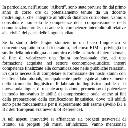
In particolare, nell’istituto “Alberti”, sono state previste fin dal primo
anno di corso ore di potenziamento tenute da un docente
madrelingua, che, integrate all’attività didattica curricolare, vanno a
consolidare non solo le competenze della comprensione e della
comunicazione orale, ma anche le competenze interculturali relative
alla civiltà dei paesi delle lingue studiate
Se lo studio delle lingue straniere in un Liceo Linguistico si
concentra soprattutto sulla letteratura, nel corso RIM si privilegia lo
studio della microlingua economica e delle istituzioni internazionali,
al fine di valorizzare una figura professionale che, ad una
formazione acquisita nel settore economico-giuridico, integri
competenze finalizzate alla comunicazione nelle pubbliche relazioni.
Di qui la necessità di completare la formazione dei nostri alunni con
le attività laboratoriali, principalmente quelle legate al potenziamento
dello strumento linguistico. Il laboratorio linguistico mobile e la
nuova aula lingue, di recente acquisizione, permettono di potenziare
in modo innovativo le abilità di comprensione orale, anche ai fini
della preparazione della certificazione linguistica, dove tali abilità
sono parte fondamentale per il superamento dell’esame (livello B1 e
B2 dell’European Framework of Reference).
A tali aspetti innovativi si affiancano sia progetti trasversali di
Istituto, sia progetti più mirati all’indirizzo. Vanno menzionati