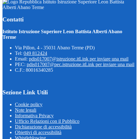
Istituto Istruzione Superiore Leon Battista
Alberti Abano Terme
Contatti
Istituto Istruzione Superiore Leon Battista Alberti Abano
Terme
Via Pillon, 4 - 35031 Abano Terme (PD)
Tel:
049 812424
Email:
pdis017007@istruzione.it
Link per inviare una mail
PEC:
pdis017007@pec.istruzione.it
Link per inviare una mail
C.F.: 80016340285
Sezione Link Utili
Cookie policy
Note legali
Informativa Privacy
Ufficio Relazioni con il Pubblico
Dichiarazione di accessibilità
Obiettivi di accessibilità
Whistleblowing