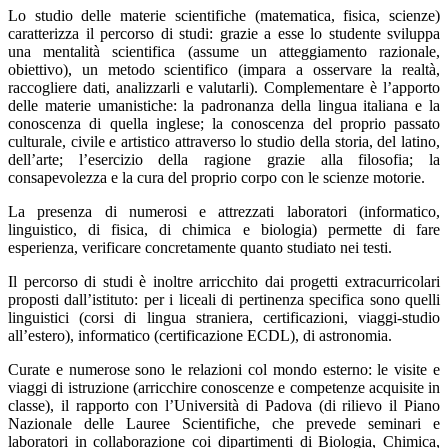
Lo studio delle materie scientifiche (matematica, fisica, scienze)
caratterizza il percorso di studi: grazie a esse lo studente sviluppa
una mentalità scientifica (assume un atteggiamento razionale,
obiettivo), un metodo scientifico (impara a osservare la realtà,
raccogliere dati, analizzarli e valutarli). Complementare è l’apporto
delle materie umanistiche: la padronanza della lingua italiana e la
conoscenza di quella inglese; la conoscenza del proprio passato
culturale, civile e artistico attraverso lo studio della storia, del latino,
dell’arte; l’esercizio della ragione grazie alla filosofia; la
consapevolezza e la cura del proprio corpo con le scienze motorie.
La presenza di numerosi e attrezzati laboratori (informatico,
linguistico, di fisica, di chimica e biologia) permette di fare
esperienza, verificare concretamente quanto studiato nei testi.
Il percorso di studi è inoltre arricchito dai progetti extracurricolari
proposti dall’istituto: per i liceali di pertinenza specifica sono quelli
linguistici (corsi di lingua straniera, certificazioni, viaggi-studio
all’estero), informatico (certificazione ECDL), di astronomia.
Curate e numerose sono le relazioni col mondo esterno: le visite e
viaggi di istruzione (arricchire conoscenze e competenze acquisite in
classe), il rapporto con l’Università di Padova (di rilievo il Piano
Nazionale delle Lauree Scientifiche, che prevede seminari e
laboratori in collaborazione coi dipartimenti di Biologia, Chimica,