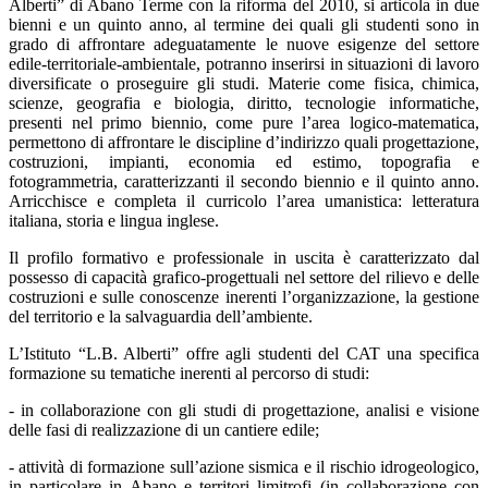
Alberti” di Abano Terme con la riforma del 2010, si articola in due
bienni e un quinto anno, al termine dei quali gli studenti sono in
grado di affrontare adeguatamente le nuove esigenze del settore
edile-territoriale-ambientale, potranno inserirsi in situazioni di lavoro
diversificate o proseguire gli studi. Materie come fisica, chimica,
scienze, geografia e biologia, diritto, tecnologie informatiche,
presenti nel primo biennio, come pure l’area logico-matematica,
permettono di affrontare le discipline d’indirizzo quali progettazione,
costruzioni, impianti, economia ed estimo, topografia e
fotogrammetria, caratterizzanti il secondo biennio e il quinto anno.
Arricchisce e completa il curricolo l’area umanistica: letteratura
italiana, storia e lingua inglese.
Il profilo formativo e professionale in uscita è caratterizzato dal
possesso di capacità grafico-progettuali nel settore del rilievo e delle
costruzioni e sulle conoscenze inerenti l’organizzazione, la gestione
del territorio e la salvaguardia dell’ambiente.
L’Istituto “L.B. Alberti” offre agli studenti del CAT una specifica
formazione su tematiche inerenti al percorso di studi:
- in collaborazione con gli studi di progettazione, analisi e visione
delle fasi di realizzazione di un cantiere edile;
- attività di formazione sull’azione sismica e il rischio idrogeologico,
in particolare in Abano e territori limitrofi (in collaborazione con