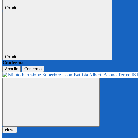
Chiudi
Chiudi
Conferma
Annulla
Conferma
IS
close