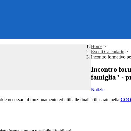
Home
>
Eventi Calendario
>
Incontro formativo pe
Incontro for
famiglia" - p
Notizie
kie necessari al funzionamento ed utili alle finalità illustrate nella
COO
attaforma e non è possibile disabilitarli.