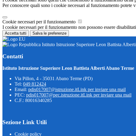
Per conoscere quali sono i cookie necessari al funzionamento potete v
Cookie necessari per il funzionamento
I cookie necessari per il funzionamento non possono essere disabilitati.
Accetta tutti
Salva le preferenze
Istituto Istruzione Superiore Leon Battista Alber
Contatti
Istituto Istruzione Superiore Leon Battista Alberti Abano Terme
Via Pillon, 4 - 35031 Abano Terme (PD)
Tel:
049 812424
Email:
pdis017007@istruzione.it
Link per inviare una mail
PEC:
pdis017007@pec.istruzione.it
Link per inviare una mail
C.F.: 80016340285
Sezione Link Utili
Cookie policy