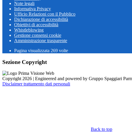
Note legali
Informativa Privacy
Ufficio Relazioni con il Pubblico
Dichiarazione di accessibilità
Obiettivi di accessibilità
Whistleblowing
Gestione consensi cookie
Amministrazione trasparente
Pagina visualizzata
269
volte
Sezione Copyright
Copyright 2026 | Engineered and powered by Gruppo Spaggiari Parm
Disclaimer trattamento dati personali
Back to top